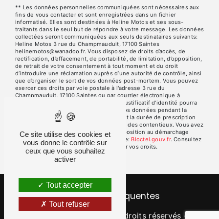
** Les données personnelles communiquées sont nécessaires aux
fins de vous contacter et sont enregistrées dans un fichier
informatisé. Elles sont destinées à Heline Motos et ses sous-
traitants dans le seul but de répondre à votre message. Les données
collectées seront communiquées aux seuls destinataires suivants:
Heline Motos 3 rue du Champmauduit, 17100 Saintes
helinemotos@wanadoo.fr. Vous disposez de droits d’accès, de
rectification, d’effacement, de portabilité, de limitation, d’opposition,
de retrait de votre consentement à tout moment et du droit
d’introduire une réclamation auprès d’une autorité de contrôle, ainsi
que d’organiser le sort de vos données post-mortem. Vous pouvez
exercer ces droits par voie postale à l'adresse 3 rue du
Champmauduit, 17100 Saintes ou par courrier électronique à
l'adresse helinemotos@wanadoo.fr. Un justificatif d'identité pourra
vous être demandé. Nous conservons vos données pendant la
période de prise de contact puis pendant la durée de prescription
légale aux fins probatoires et de gestion des contentieux. Vous avez
le droit de vous inscrire sur la liste d'opposition au démarchage
Ce site utilise des cookies et
téléphonique, disponible à cette adresse:
Bloctel.gouv.fr
. Consultez
vous donne le contrôle sur
le site cnil.fr pour plus d’informations sur vos droits.
ceux que vous souhaitez
activer
Tout accepter
Recherches fréquentes
Tout refuser
©
Vistalid
- 2026 - Tous droits réservés -