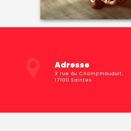
Adresse
3 rue du Champmauduit,
17100 Saintes