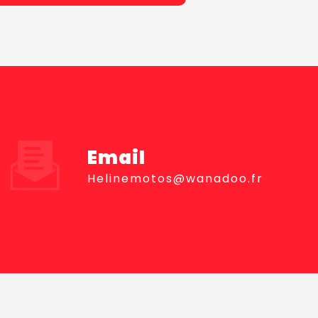
Email
helinemotos@wanadoo.fr