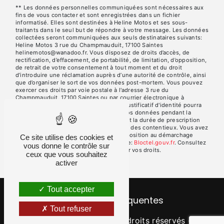
** Les données personnelles communiquées sont nécessaires aux
fins de vous contacter et sont enregistrées dans un fichier
informatisé. Elles sont destinées à Heline Motos et ses sous-
traitants dans le seul but de répondre à votre message. Les données
collectées seront communiquées aux seuls destinataires suivants:
Heline Motos 3 rue du Champmauduit, 17100 Saintes
helinemotos@wanadoo.fr. Vous disposez de droits d’accès, de
rectification, d’effacement, de portabilité, de limitation, d’opposition,
de retrait de votre consentement à tout moment et du droit
d’introduire une réclamation auprès d’une autorité de contrôle, ainsi
que d’organiser le sort de vos données post-mortem. Vous pouvez
exercer ces droits par voie postale à l'adresse 3 rue du
Champmauduit, 17100 Saintes ou par courrier électronique à
l'adresse helinemotos@wanadoo.fr. Un justificatif d'identité pourra
vous être demandé. Nous conservons vos données pendant la
période de prise de contact puis pendant la durée de prescription
légale aux fins probatoires et de gestion des contentieux. Vous avez
le droit de vous inscrire sur la liste d'opposition au démarchage
Ce site utilise des cookies et
téléphonique, disponible à cette adresse:
Bloctel.gouv.fr
. Consultez
vous donne le contrôle sur
le site cnil.fr pour plus d’informations sur vos droits.
ceux que vous souhaitez
activer
Tout accepter
Recherches fréquentes
Tout refuser
©
Vistalid
- 2026 - Tous droits réservés -